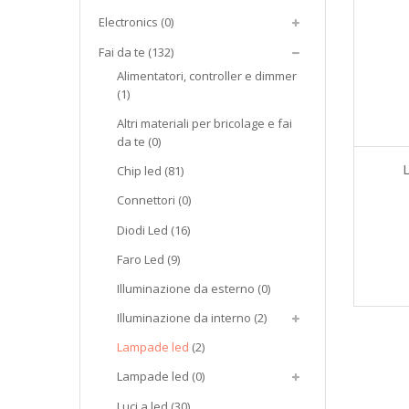
Electronics
(0)
Fai da te
(132)
Alimentatori, controller e dimmer
(1)
Altri materiali per bricolage e fai
da te
(0)
Chip led
(81)
Connettori
(0)
Diodi Led
(16)
Faro Led
(9)
Illuminazione da esterno
(0)
Illuminazione da interno
(2)
Lampade led
(2)
Lampade led
(0)
Luci a led
(30)