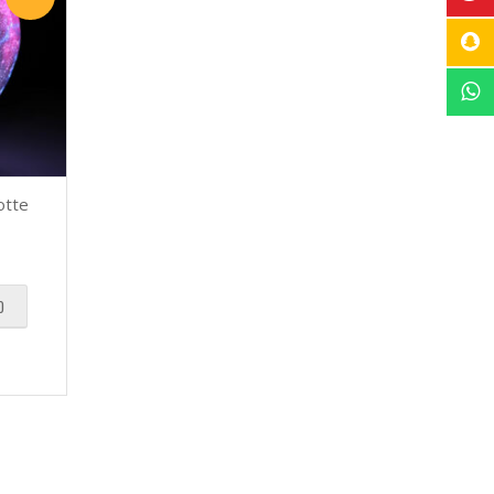
otte
O