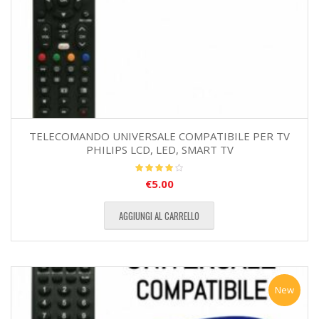
TELECOMANDO UNIVERSALE COMPATIBILE PER TV
PHILIPS LCD, LED, SMART TV
€
5.00
Valutato
4.00
su
5
AGGIUNGI AL CARRELLO
New