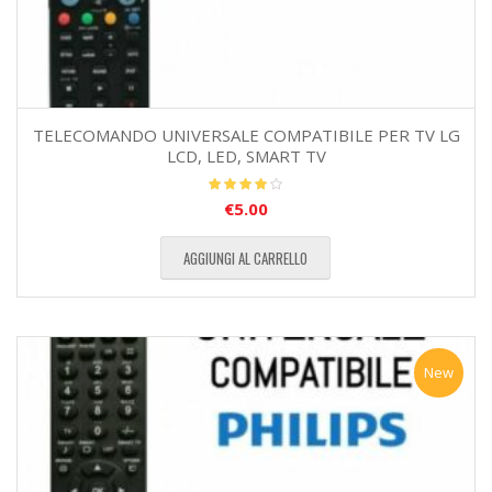
TELECOMANDO UNIVERSALE COMPATIBILE PER TV LG
LCD, LED, SMART TV
€
5.00
Valutato
4.00
su
5
AGGIUNGI AL CARRELLO
New