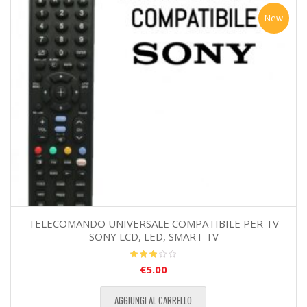
New
TELECOMANDO UNIVERSALE COMPATIBILE PER TV
SONY LCD, LED, SMART TV
€
5.00
Valutato
3.00
su 5
AGGIUNGI AL CARRELLO