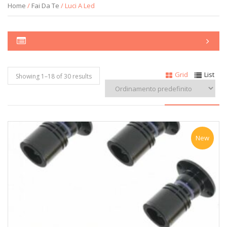
Home
/
Fai Da Te
/ Luci A Led
Grid
List
Showing 1–
18
of 30 results
New