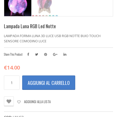
Lampada Luna RGB Led Notte
LAMPADA FORMA LUNA 3D LUCE USB RGB NOTTE BUIO TOUCH
SENSORE COMODINO LUCE
Share This Product
€
14.00
Lampada
AGGIUNGI AL CARRELLO
luna
RGB
Led
notte
AGGIUNGI ALLA LISTA
quantità