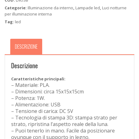
COD:
LNUSB
Categorie:
Illuminazione da interno
,
Lampade led
,
Luci notturne
per illuminazione interna
Tag:
led
DESCRIZIONE
Descrizione
Caratteristiche principali:
– Materiale: PLA.
– Dimensioni: circa 15x15x15cm
– Potenza: 1W.
– Alimentazione: USB
– Tensione di carica: DC 5V
– Tecnologia di stampa 3D: stampa strato per
strato, ripristina l’aspetto reale della luna.
– Puoi tenerlo in mano. Facile da posizionare
ovunque con il supporto in legno.