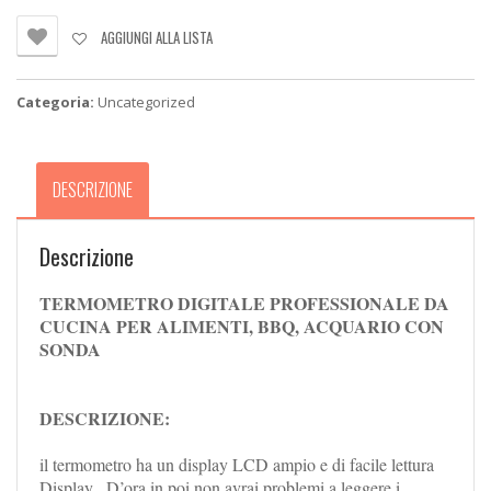
DA
CUCINA
AGGIUNGI ALLA LISTA
PER
ALIMENTI,
BBQ,
Categoria:
Uncategorized
ACQUARO
CON
SONDA
quantità
DESCRIZIONE
Descrizione
TERMOMETRO DIGITALE PROFESSIONALE DA
CUCINA PER ALIMENTI, BBQ, ACQUARIO CON
SONDA
DESCRIZIONE:
il termometro ha un display LCD ampio e di facile lettura
Display . D’ora in poi non avrai problemi a leggere i