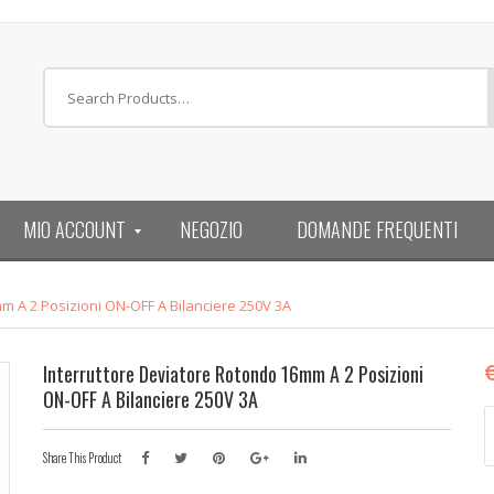
MIO ACCOUNT
NEGOZIO
DOMANDE FREQUENTI
m A 2 Posizioni ON-OFF A Bilanciere 250V 3A
Interruttore Deviatore Rotondo 16mm A 2 Posizioni
ON-OFF A Bilanciere 250V 3A
i
d
Share This Product
r
1