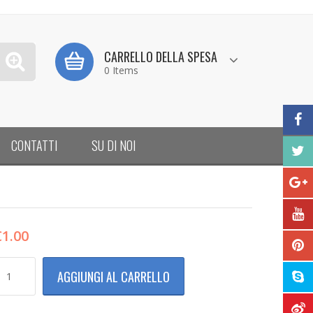
CARRELLO DELLA SPESA
0 Items
CONTATTI
SU DI NOI
€
1.00
nterruttore
AGGIUNGI AL CARRELLO
eviatore
otondo
6mm