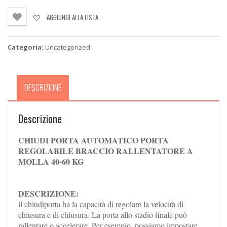
PORTA
REGOLABILE
AGGIUNGI ALLA LISTA
BRACCIO
RALLENTATORE
A
Categoria:
Uncategorized
MOLLA
40-
60
KG
DESCRIZIONE
quantità
Descrizione
CHIUDI PORTA AUTOMATICO PORTA
REGOLABILE BRACCIO RALLENTATORE A
MOLLA 40-60 KG
DESCRIZIONE:
il chiudiporta ha la capacità di regolare la velocità di
chiusura e di chiusura. La porta allo stadio finale può
rallentare o accelerare. Per esempio, possiamo impostare