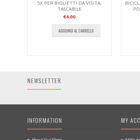
5X PER BIGLIETTI DA VISITA,
BICIC
TASCABILE
PO
€
4.00
AGGIUNGI AL CARRELLO
NEWSLETTER
INFORMATION
MY AC
About Our Shop
Il Mio A