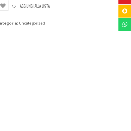
UCINA
AGGIUNGI ALLA LISTA
N
ETRO
OLORE
ategoria:
Uncategorized
ERO
ESO
ASSIMO
ILI
uantità