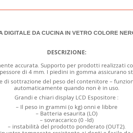
 DIGITALE DA CUCINA IN VETRO COLORE NERO
DESCRIZIONE:
ente accurata. Supporto per prodotti realizzati con
spessore di 4 mm. I piedini in gomma assicurano sta
 di sottrazione del peso del contenitore – funzio
automaticamente quando non è in uso.
Grandi e chiari display LCD Espositore :
– Il peso in grammi (o kg) onni e libbre
– Batteria esaurita (LO)
– sovraccarico (0 -ld)
– instabilità del prodotto ponderato (OUT2).
in vetro temperato resistente ai denti e facile da 