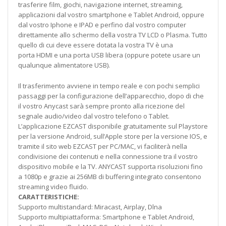
trasferire film, giochi, navigazione internet, streaming,
applicazioni dal vostro smartphone e Tablet Android, oppure
dal vostro Iphone e IPAD e perfino dal vostro computer
direttamente allo schermo della vostra TV LCD o Plasma. Tutto
quello di cui deve essere dotata la vostra TV è una
porta HDMI e una porta USB libera (oppure potete usare un
qualunque alimentatore USB).
Il trasferimento avviene in tempo reale e con pochi semplici
passaggi per la configurazione dell’apparecchio, dopo di che
il vostro Anycast sarà sempre pronto alla ricezione del
segnale audio/video dal vostro telefono o Tablet.
L’applicazione EZCAST disponibile gratuitamente sul Playstore
per la versione Android, sull’Apple store per la versione IOS, e
tramite il sito web EZCAST per PC/MAC, vi faciliterà nella
condivisione dei contenuti e nella connessione tra il vostro
dispositivo mobile e la TV. ANYCAST supporta risoluzioni fino
a 1080p e grazie ai 256MB di buffering integrato consentono
streaming video fluido.
CARATTERISTICHE:
Supporto multistandard: Miracast, Airplay, Dlna
Supporto multipiattaforma: Smartphone e Tablet Android,