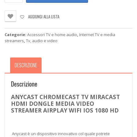
TV
MIRACAST
HDMI
AGGIUNGI ALLA LISTA
DONGLE
MEDIA
VIDEO
Categorie:
Accessori TV e home audio
,
Internet TV e media
STREAMER
streamers
,
Tv, audio e video
AIRPLAY
WIFI
IOS
quantità
DESCRIZIONE
Descrizione
ANYCAST CHROMECAST TV MIRACAST
HDMI DONGLE MEDIA VIDEO
STREAMER AIRPLAY WIFI IOS 1080 HD
Anycast è un dispositivo innovativo col quale potrete