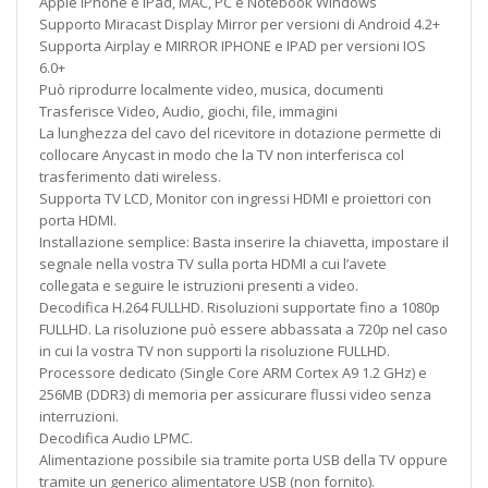
Apple iPhone e iPad, MAC, PC e Notebook Windows
Supporto Miracast Display Mirror per versioni di Android 4.2+
Supporta Airplay e MIRROR IPHONE e IPAD per versioni IOS
6.0+
Può riprodurre localmente video, musica, documenti
Trasferisce Video, Audio, giochi, file, immagini
La lunghezza del cavo del ricevitore in dotazione permette di
collocare Anycast in modo che la TV non interferisca col
trasferimento dati wireless.
Supporta TV LCD, Monitor con ingressi HDMI e proiettori con
porta HDMI.
Installazione semplice: Basta inserire la chiavetta, impostare il
segnale nella vostra TV sulla porta HDMI a cui l’avete
collegata e seguire le istruzioni presenti a video.
Decodifica H.264 FULLHD. Risoluzioni supportate fino a 1080p
FULLHD. La risoluzione può essere abbassata a 720p nel caso
in cui la vostra TV non supporti la risoluzione FULLHD.
Processore dedicato (Single Core ARM Cortex A9 1.2 GHz) e
256MB (DDR3) di memoria per assicurare flussi video senza
interruzioni.
Decodifica Audio LPMC.
Alimentazione possibile sia tramite porta USB della TV oppure
tramite un generico alimentatore USB (non fornito).