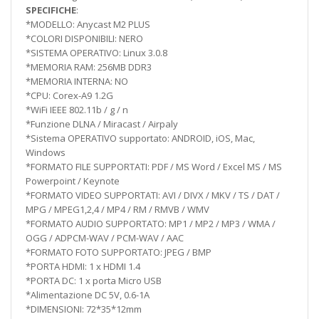
SPECIFICHE
:
*MODELLO: Anycast M2 PLUS
*COLORI DISPONIBILI: NERO
*SISTEMA OPERATIVO: Linux 3.0.8
*MEMORIA RAM: 256MB DDR3
*MEMORIA INTERNA: NO
*CPU: Corex-A9 1.2G
*WiFi IEEE 802.11b / g / n
*Funzione DLNA / Miracast / Airpaly
*Sistema OPERATIVO supportato: ANDROID, iOS, Mac,
Windows
*FORMATO FILE SUPPORTATI: PDF / MS Word / Excel MS / MS
Powerpoint / Keynote
*FORMATO VIDEO SUPPORTATI: AVI / DIVX / MKV / TS / DAT /
MPG / MPEG1,2,4 / MP4 / RM / RMVB / WMV
*FORMATO AUDIO SUPPORTATO: MP1 / MP2 / MP3 / WMA /
OGG / ADPCM-WAV / PCM-WAV / AAC
*FORMATO FOTO SUPPORTATO: JPEG / BMP
*PORTA HDMI: 1 x HDMI 1.4
*PORTA DC: 1 x porta Micro USB
*Alimentazione DC 5V, 0.6-1A
*DIMENSIONI: 72*35*12mm