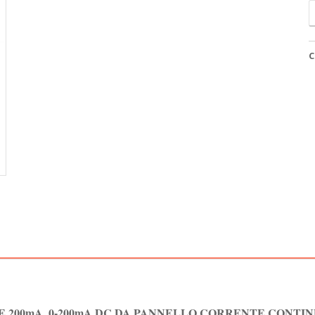
2
0
2
D
C
D
P
C
C
q
200mA, 0-200mA DC DA PANNELLO CORRENTE CONTI