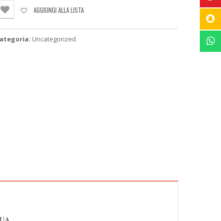
00mA,
AGGIUNGI ALLA LISTA
-
00mA
C
ategoria:
Uncategorized
A
ANNELLO
ORRENT
ONTINUA
uantità
NUA