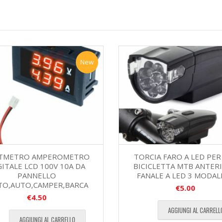
New
TMETRO AMPEROMETRO
TORCIA FARO A LED PER 
GITALE LCD 100V 10A DA
BICICLETTA MTB ANTER
PANNELLO
FANALE A LED 3 MODALI
O,AUTO,CAMPER,BARCA
€
5.00
€
4.50
AGGIUNGI AL CARRELL
AGGIUNGI AL CARRELLO