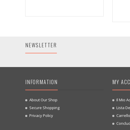
NEWSLETTER
INFORMATION
MY AC
About Our Shop
Il Mio A
Secure Shopping
Lista De
Privacy Policy
Carrell
Conclud