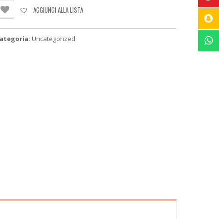
5
AGGIUNGI ALLA LISTA
DATTATORE
AN
IUNTO
ategoria:
Uncategorized
LUG
ROLUNGA
uantità