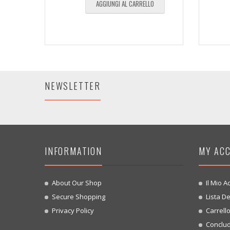
AGGIUNGI AL CARRELLO
NEWSLETTER
INFORMATION
MY AC
About Our Shop
Il Mio A
Secure Shopping
Lista De
Privacy Policy
Carrell
Conclud