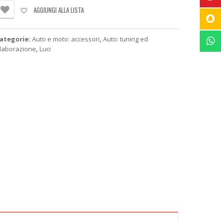
NGOMBRO
AGGIUNGI ALLA LISTA
ED
4V
uantità
ategorie:
Auto e moto: accessori
,
Auto: tuning ed
laborazione
,
Luci