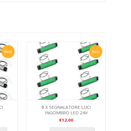
New
New
CI
8 X SEGNALATORE LUCI
INGOMBRO LED 24V
€
12.00