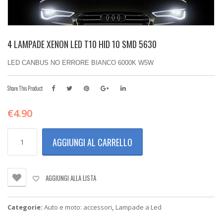
4 LAMPADE XENON LED T10 HID 10 SMD 5630
LED CANBUS NO ERRORE BIANCO 6000K W5W
Share This Product
€
4.90
4
AGGIUNGI AL CARRELLO
LAMPADE
XENON
LED
T10
AGGIUNGI ALLA LISTA
HID
10
SMD
Categorie:
Auto e moto: accessori
,
Lampade a Led
5630